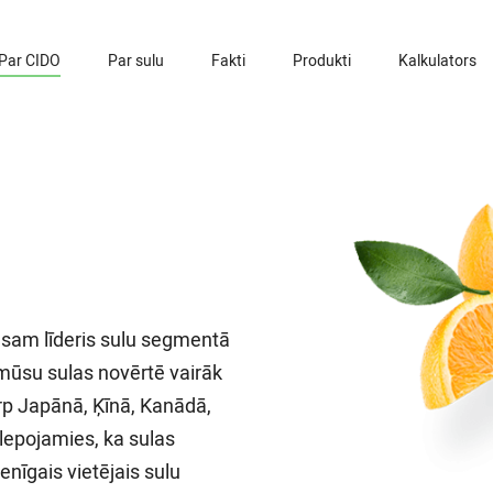
Par CIDO
Par sulu
Fakti
Produkti
Kalkulators
esam līderis sulu segmentā
 mūsu sulas novērtē vairāk
arp Japānā, Ķīnā, Kanādā,
lepojamies, ka sulas
enīgais vietējais sulu