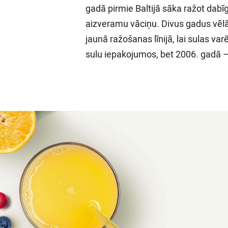
gadā pirmie Baltijā sāka ražot dabī
aizveramu vāciņu. Divus gadus vē
jaunā ražošanas līnijā, lai sulas varē
sulu iepakojumos, bet 2006. gadā – 