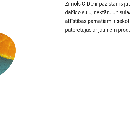
Zīmols CIDO ir pazīstams ja
dabīgo sulu, nektāru un sul
attīstības pamatiem ir sekot
patērētājus ar jauniem pro