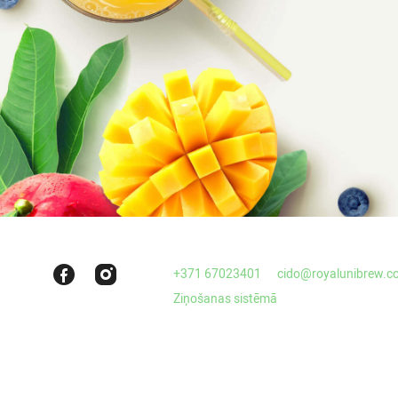
+371 67023401
cido@royalunibrew.c
Ziņošanas sistēmā