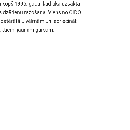
u kopš 1996. gada, kad tika uzsākta
as dzērienu ražošana. Viens no CIDO
 patērētāju vēlmēm un iepriecināt
duktiem, jaunām garšām.