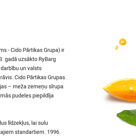
s - Cido Pārtikas Grupa) ir
3. gadā uzsākto RyBarg
darbību un valsts
āvis. Cido Pārtikas Grupas
ijas – meža zemeņu sīrupa
rmās pudeles piepildīja
s līdzekļus, lai sulu
kajiem standartiem. 1996.