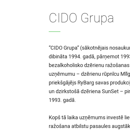
CIDO Grupa
“CIDO Grupa” (sākotnējais nosaukum
dibināta 1994. gadā, pārņemot 199
bezalkoholisko dzērienu ražošanas 
uzņēmumu – dzērienu rūpnīcu Mīlgr
priekšgājējs RyBarg savas produkc
un dzirkstošā dzēriena SunSet – pi
1993. gadā.
Kopš tā laika uzņēmums investē lielu
ražošana atbilstu pasaules augstā