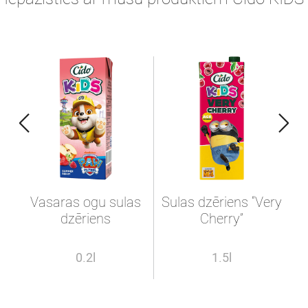
Vasaras ogu sulas
Sulas dzēriens “Very
dzēriens
Cherry”
0.2l
1.5l