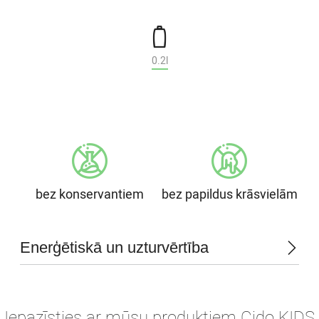
0.2l
bez konservantiem
bez papildus krāsvielām
Enerģētiskā un uzturvērtība
Iepazīsties ar mūsu produktiem Cido KIDS