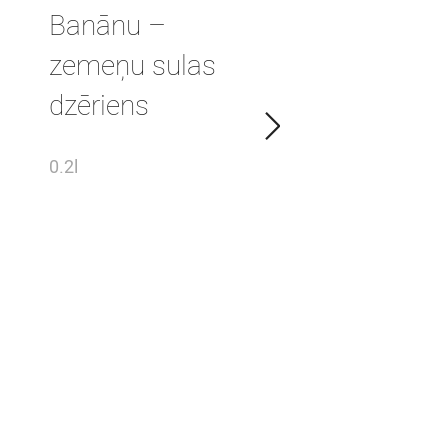
Banānu –
zemeņu sulas
dzēriens
0.2l