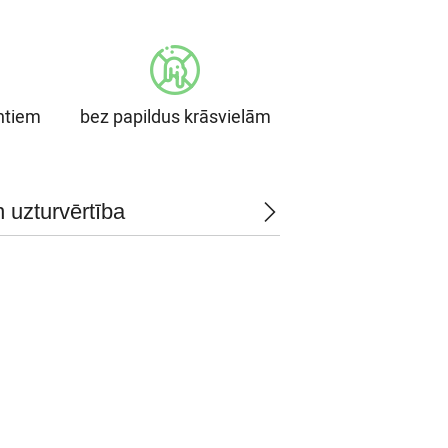
ntiem
bez papildus krāsvielām
 uzturvērtība