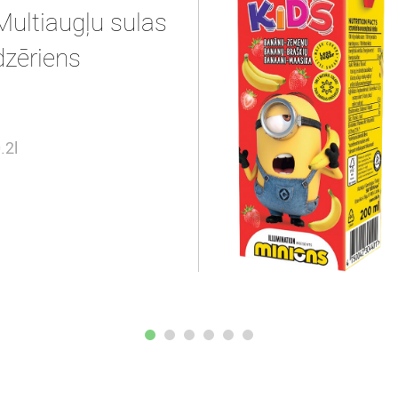
Multiaugļu sulas
dzēriens
.2l