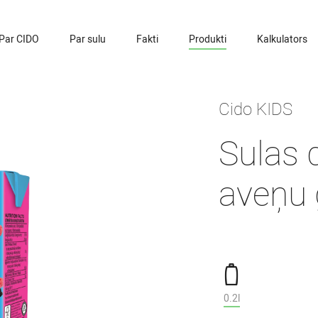
Par CIDO
Par sulu
Fakti
Produkti
Kalkulators
Cido KIDS
Sulas 
aveņu 
0.2l