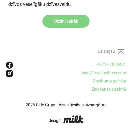
dzīvos veselīgāku dzīvesveidu.
Uzzini vairāk
Uz augšu
+371 67023401
cido@royalunibrew.com
Privātuma politika
Ziņošanas sistēmā
2026 Cido Grupa. Visas tiesības aizsargātas
design: