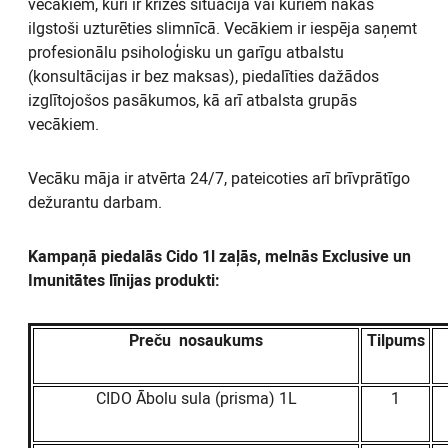
vecākiem, kuri ir krīzes situācijā vai kuriem nākas
ilgstoši uzturēties slimnīcā. Vecākiem ir iespēja saņemt
profesionālu psiholoģisku un garīgu atbalstu
(konsultācijas ir bez maksas), piedalīties dažādos
izglītojošos pasākumos, kā arī atbalsta grupās
vecākiem.
Vecāku māja ir atvērta 24/7, pateicoties arī brīvprātīgo
dežurantu darbam.
Kampaņā piedalās Cido 1l zaļās, melnās Exclusive un
Imunitātes līnijas produkti:
Preču nosaukums
Tilpums
CIDO Ābolu sula (prisma) 1L
1