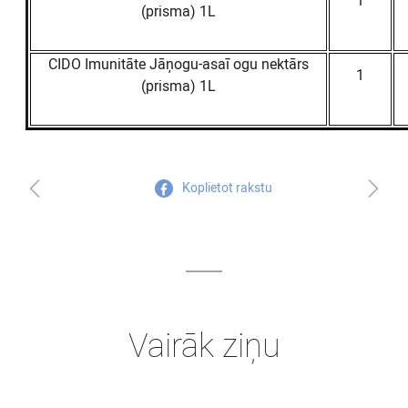
1
(prisma) 1L
CIDO Imunitāte Jāņogu-asaī ogu nektārs
1
(prisma) 1L
Koplietot rakstu
Vairāk ziņu