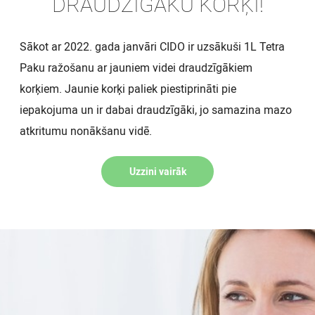
DRAUDZĪGĀKU KORĶI!
Sākot ar 2022. gada janvāri CIDO ir uzsākuši 1L Tetra
Paku ražošanu ar jauniem videi draudzīgākiem
korķiem. Jaunie korķi paliek piestiprināti pie
iepakojuma un ir dabai draudzīgāki, jo samazina mazo
atkritumu nonākšanu vidē.
Uzzini vairāk