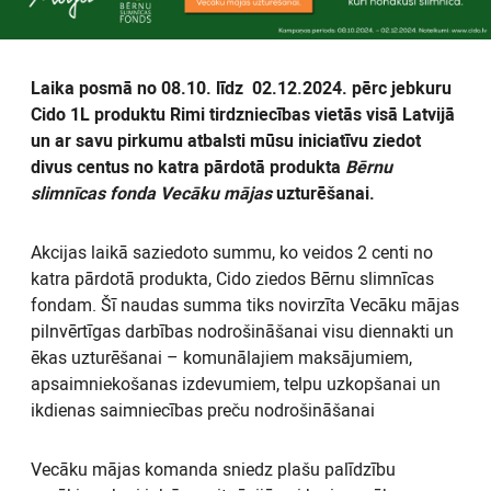
Laika posmā no 08.10. līdz 02.12.2024. pērc jebkuru
Cido 1L produktu Rimi tirdzniecības vietās visā Latvijā
un ar savu pirkumu atbalsti mūsu iniciatīvu ziedot
divus centus no katra pārdotā produkta
Bērnu
slimnīcas fonda Vecāku mājas
uzturēšanai.
Akcijas laikā saziedoto summu, ko veidos 2 centi no
katra pārdotā produkta, Cido ziedos Bērnu slimnīcas
fondam. Šī naudas summa tiks novirzīta Vecāku mājas
pilnvērtīgas darbības nodrošināšanai visu diennakti un
ēkas uzturēšanai – komunālajiem maksājumiem,
apsaimniekošanas izdevumiem, telpu uzkopšanai un
ikdienas saimniecības preču nodrošināšanai
Vecāku mājas komanda sniedz plašu palīdzību