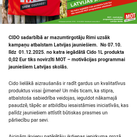
CIDO sadarbībā ar mazumtirgotāju Rimi uzsāk
kampaņu atbalstam Latvijas jauniešiem. No 07.10.
līdz 01.12.2025. no katra iegādātā Cido 1L produkta
0,02 Eur tiks novirzīti MOT – motivācijas programmai
jauniešiem Latvijas skolās.
Cido lielākā aizraušanās ir radīt gardus un kvalitatīvus
produktus visai ģimenei! Un mēs ticam, ka stipra,
atbalstoša sabiedrība veidojas, ieguldot nākamajā
paaudzē, tāpēc ar atbildību iesaistāmies iniciatīvās, kas
palīdz jauniešiem attīstīt būtiskas prasmes un
pārliecību par sevi.
Aicinām ikvienu patērētāju ikdienas iepirkuma grozā