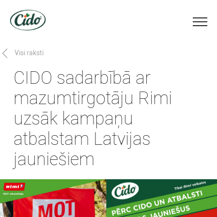
Visi raksti
CIDO sadarbībā ar
mazumtirgotāju Rimi
uzsāk kampaņu
atbalstam Latvijas
jauniešiem