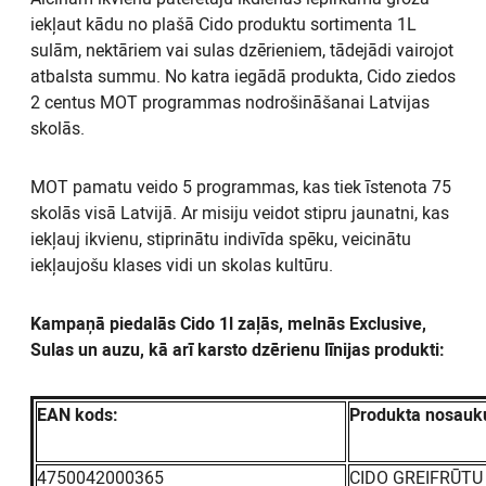
iekļaut kādu no plašā Cido produktu sortimenta 1L
sulām, nektāriem vai sulas dzērieniem, tādejādi vairojot
atbalsta summu. No katra iegādā produkta, Cido ziedos
2 centus MOT programmas nodrošināšanai Latvijas
skolās.
MOT pamatu veido 5 programmas, kas tiek īstenota 75
skolās visā Latvijā. Ar misiju veidot stipru jaunatni, kas
iekļauj ikvienu, stiprinātu indivīda spēku, veicinātu
iekļaujošu klases vidi un skolas kultūru.
Kampaņā piedalās Cido 1l zaļās, melnās Exclusive,
Sulas un auzu, kā arī karsto dzērienu līnijas produkti:
EAN kods:
Produkta nosauk
4750042000365
CIDO GREIFRŪTU